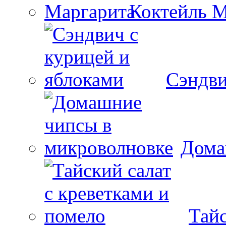
Коктейль М
Сэндви
Дома
Тайс