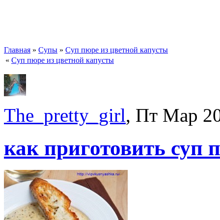
Главная
»
Супы
»
Суп пюре из цветной капусты
«
Суп пюре из цветной капусты
The_pretty_girl
, Пт Мар 2
как приготовить суп 