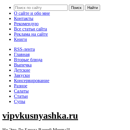
О сайте и обо мне
Контакты
Рекомендую
Все статьи сайта
Реклама на сайте
Книги
RSS-лента
Главная
Вторые блюда
Выпечка
Детские
Закуски
Консервирование
Разное
Салаты
Статьи
Супы
vipvkusnyashka.ru
Не Это Ли Блюда Вашей Мечты?!