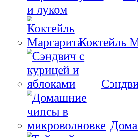
и луком
Коктейль М
Сэндви
Дома