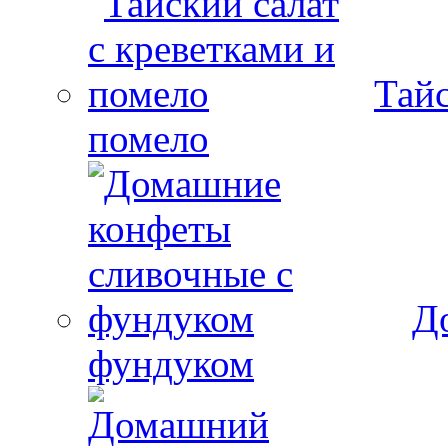
Тайс
помело
Д
фундуком