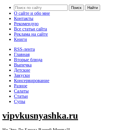
О сайте и обо мне
Контакты
Рекомендую
Все статьи сайта
Реклама на сайте
Книги
RSS-лента
Главная
Вторые блюда
Выпечка
Детские
Закуски
Консервирование
Разное
Салаты
Статьи
Супы
vipvkusnyashka.ru
Не Это Ли Блюда Вашей Мечты?!