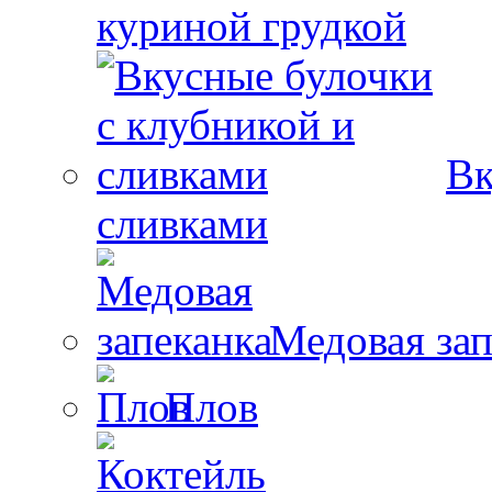
куриной грудкой
Вк
сливками
Медовая зап
Плов