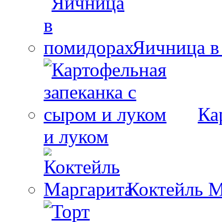
Яичница в
Ка
и луком
Коктейль М