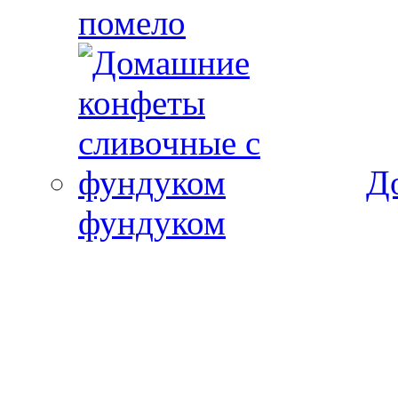
помело
Д
фундуком