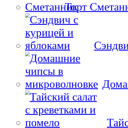
Торт Сметан
Сэндви
Дома
Тайс