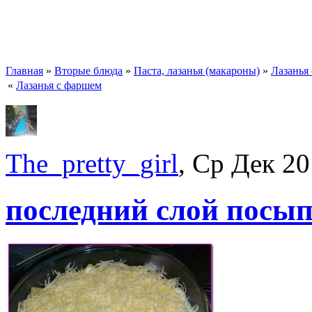
Главная
»
Вторые блюда
»
Паста, лазанья (макароны)
»
Лазанья
«
Лазанья с фаршем
The_pretty_girl
, Ср Дек 20
последний слой посы