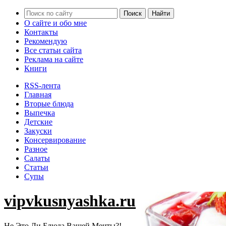
О сайте и обо мне
Контакты
Рекомендую
Все статьи сайта
Реклама на сайте
Книги
RSS-лента
Главная
Вторые блюда
Выпечка
Детские
Закуски
Консервирование
Разное
Салаты
Статьи
Супы
vipvkusnyashka.ru
Не Это Ли Блюда Вашей Мечты?!