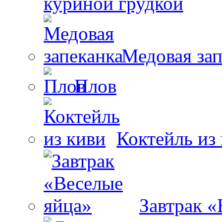
куриной грудкой
Медовая зап
Плов
Коктейль из
Завтрак «