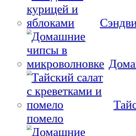
Сэндви
Дома
Тайс
помело