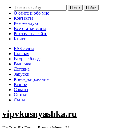
О сайте и обо мне
Контакты
Рекомендую
Все статьи сайта
Реклама на сайте
Книги
RSS-лента
Главная
Вторые блюда
Выпечка
Детские
Закуски
Консервирование
Разное
Салаты
Статьи
Супы
vipvkusnyashka.ru
Не Это Ли Блюда Вашей Мечты?!