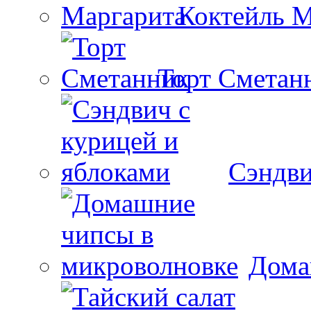
Коктейль М
Торт Сметан
Сэндви
Дома