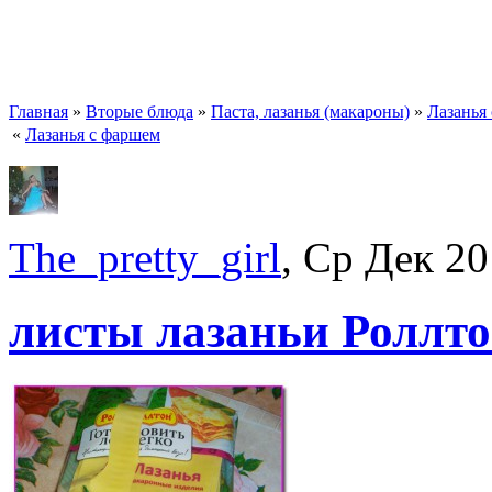
Главная
»
Вторые блюда
»
Паста, лазанья (макароны)
»
Лазанья
«
Лазанья с фаршем
The_pretty_girl
, Ср Дек 20
листы лазаньи Роллт