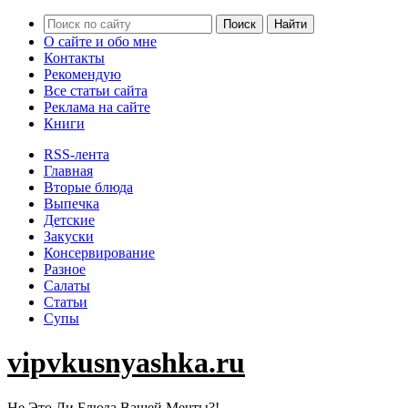
О сайте и обо мне
Контакты
Рекомендую
Все статьи сайта
Реклама на сайте
Книги
RSS-лента
Главная
Вторые блюда
Выпечка
Детские
Закуски
Консервирование
Разное
Салаты
Статьи
Супы
vipvkusnyashka.ru
Не Это Ли Блюда Вашей Мечты?!