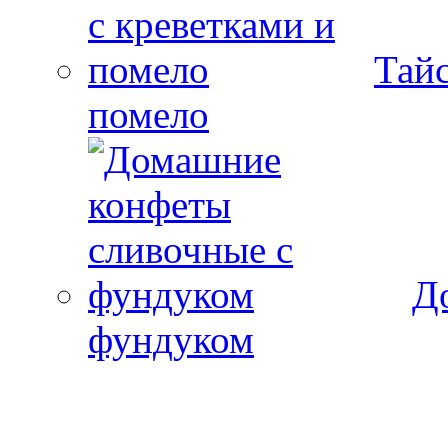
Тайс
помело
Д
фундуком