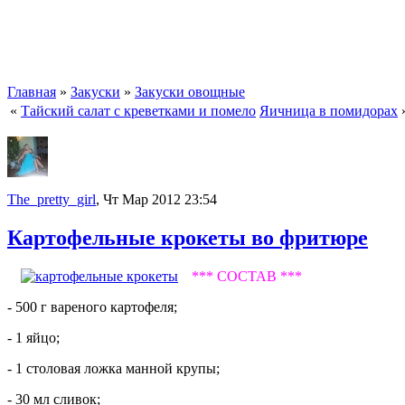
Главная
»
Закуски
»
Закуски овощные
«
Тайский салат с креветками и помело
Яичница в помидорах
The_pretty_girl
, Чт Мар 2012 23:54
Картофельные крокеты во фритюре
*** СОСТАВ ***
- 500 г вареного картофеля;
- 1 яйцо;
- 1 столовая ложка манной крупы;
- 30 мл сливок;