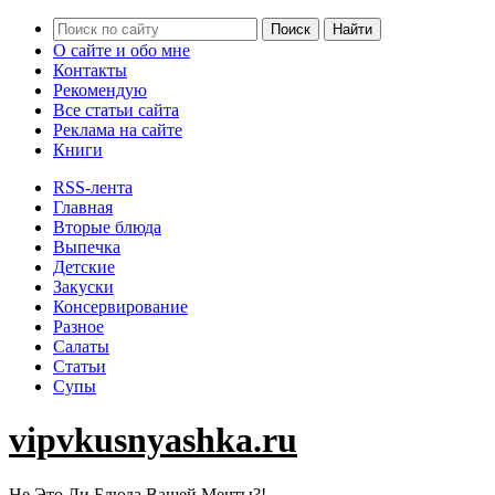
О сайте и обо мне
Контакты
Рекомендую
Все статьи сайта
Реклама на сайте
Книги
RSS-лента
Главная
Вторые блюда
Выпечка
Детские
Закуски
Консервирование
Разное
Салаты
Статьи
Супы
vipvkusnyashka.ru
Не Это Ли Блюда Вашей Мечты?!