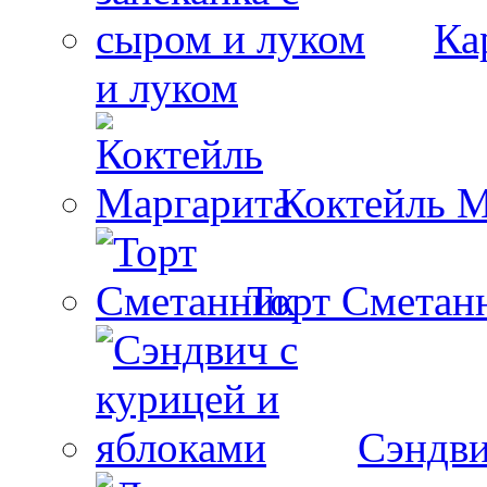
Ка
и луком
Коктейль М
Торт Сметан
Сэндви