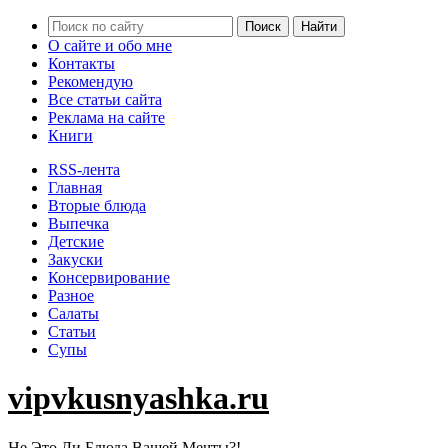
О сайте и обо мне
Контакты
Рекомендую
Все статьи сайта
Реклама на сайте
Книги
RSS-лента
Главная
Вторые блюда
Выпечка
Детские
Закуски
Консервирование
Разное
Салаты
Статьи
Супы
vipvkusnyashka.ru
Не Это Ли Блюда Вашей Мечты?!