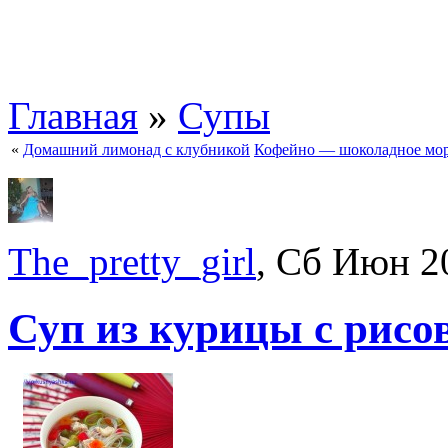
Главная
»
Супы
«
Домашний лимонад с клубникой
Кофейно — шоколадное мор
The_pretty_girl
, Сб Июн 2
Суп из курицы с рис