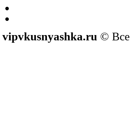
vipvkusnyashka.ru
© Все