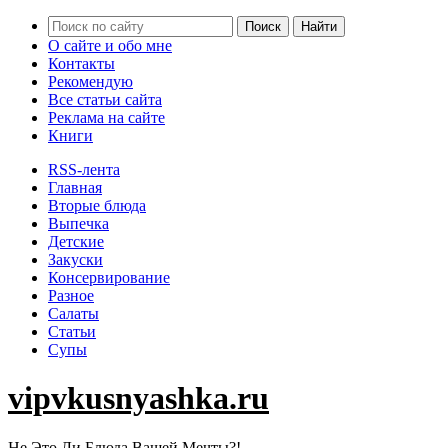
О сайте и обо мне
Контакты
Рекомендую
Все статьи сайта
Реклама на сайте
Книги
RSS-лента
Главная
Вторые блюда
Выпечка
Детские
Закуски
Консервирование
Разное
Салаты
Статьи
Супы
vipvkusnyashka.ru
Не Это Ли Блюда Вашей Мечты?!