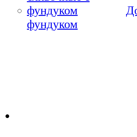
Д
фундуком