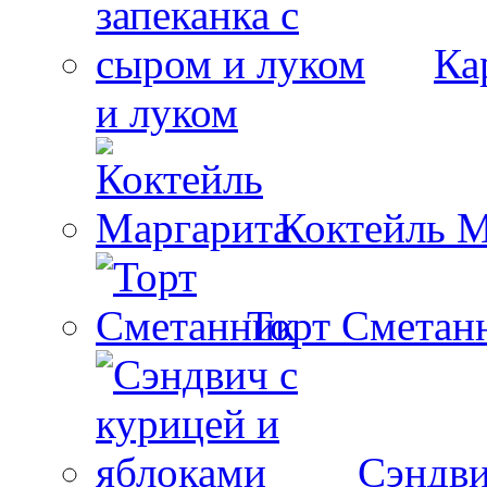
Ка
и луком
Коктейль М
Торт Сметан
Сэндви