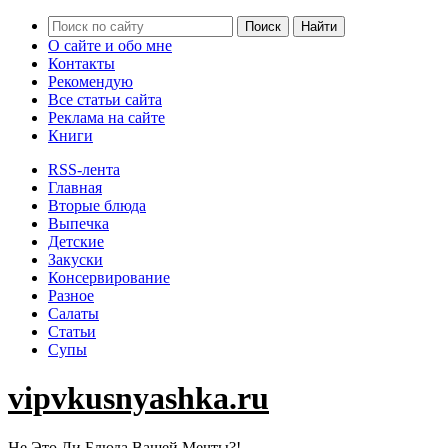
О сайте и обо мне
Контакты
Рекомендую
Все статьи сайта
Реклама на сайте
Книги
RSS-лента
Главная
Вторые блюда
Выпечка
Детские
Закуски
Консервирование
Разное
Салаты
Статьи
Супы
vipvkusnyashka.ru
Не Это Ли Блюда Вашей Мечты?!