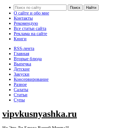
О сайте и обо мне
Контакты
Рекомендую
Все статьи сайта
Реклама на сайте
Книги
RSS-лента
Главная
Вторые блюда
Выпечка
Детские
Закуски
Консервирование
Разное
Салаты
Статьи
Супы
vipvkusnyashka.ru
Не Это Ли Блюда Вашей Мечты?!