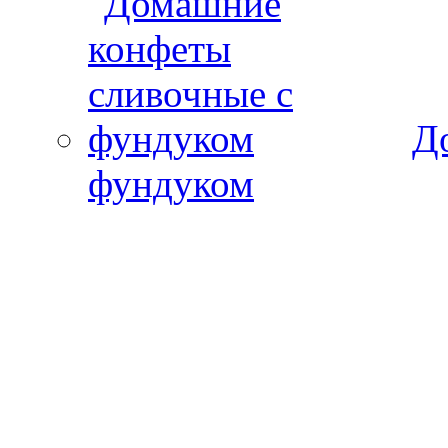
Д
фундуком