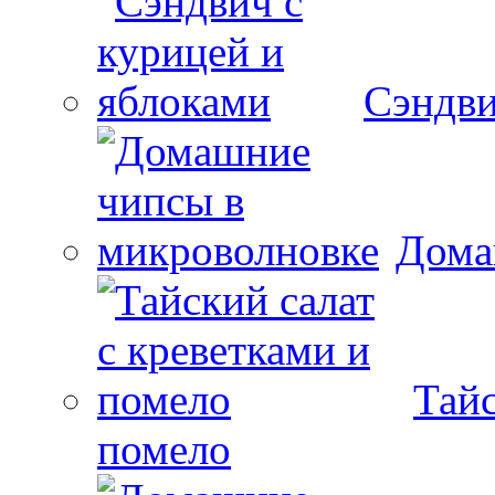
Сэндви
Дома
Тайс
помело