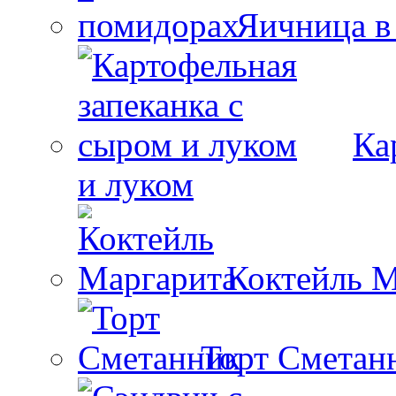
Яичница в
Ка
и луком
Коктейль М
Торт Сметан