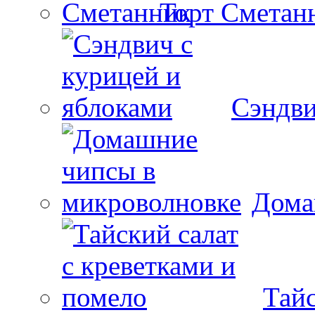
Торт Сметан
Сэндви
Дома
Тайс