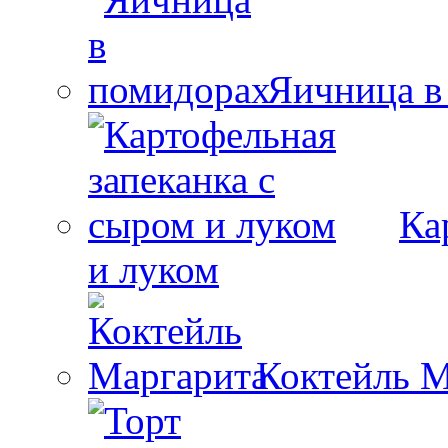
Яичница в
Ка
и луком
Коктейль М