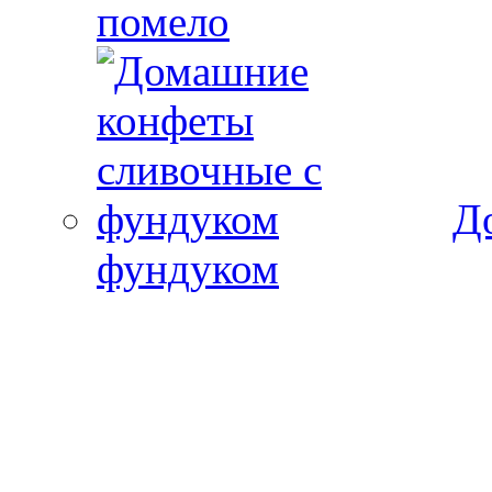
помело
Д
фундуком