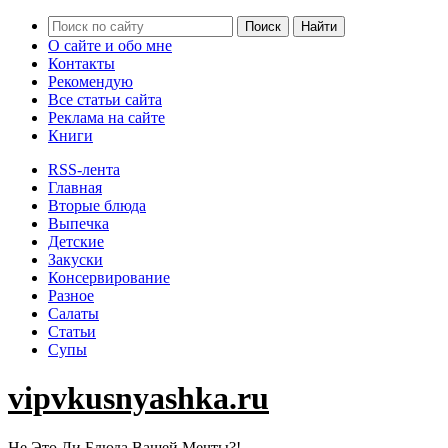
О сайте и обо мне
Контакты
Рекомендую
Все статьи сайта
Реклама на сайте
Книги
RSS-лента
Главная
Вторые блюда
Выпечка
Детские
Закуски
Консервирование
Разное
Салаты
Статьи
Супы
vipvkusnyashka.ru
Не Это Ли Блюда Вашей Мечты?!