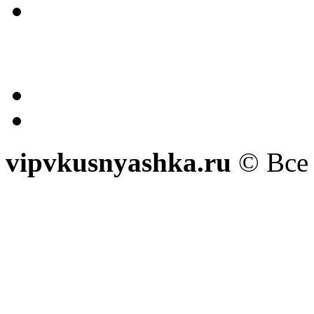
vipvkusnyashka.ru
© Все