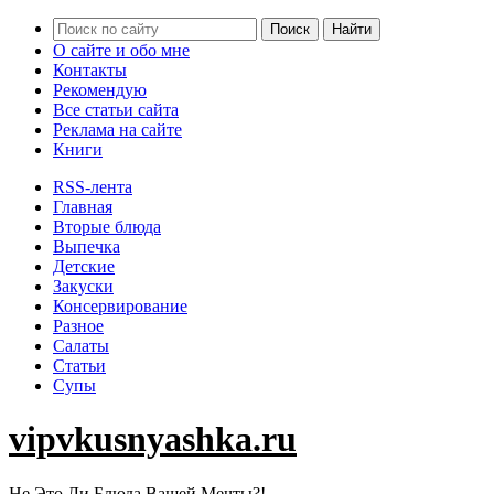
О сайте и обо мне
Контакты
Рекомендую
Все статьи сайта
Реклама на сайте
Книги
RSS-лента
Главная
Вторые блюда
Выпечка
Детские
Закуски
Консервирование
Разное
Салаты
Статьи
Супы
vipvkusnyashka.ru
Не Это Ли Блюда Вашей Мечты?!