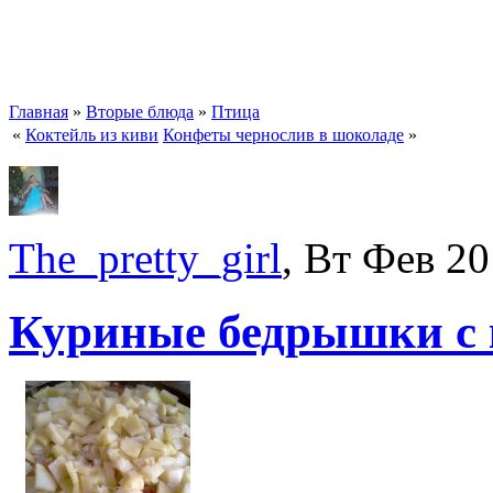
Главная
»
Вторые блюда
»
Птица
«
Коктейль из киви
Конфеты чернослив в шоколаде
»
The_pretty_girl
, Вт Фев 20
Куриные бедрышки с 