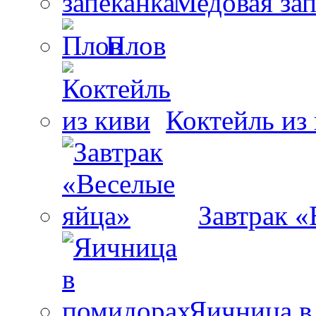
Медовая зап
Плов
Коктейль из
Завтрак «
Яичница в