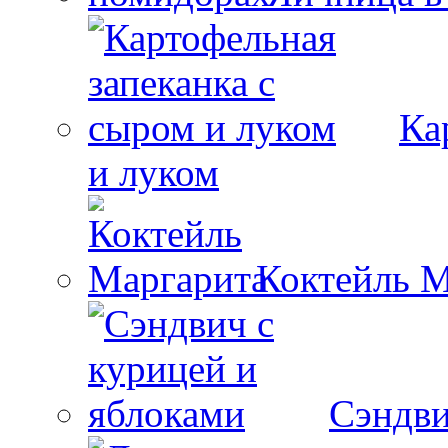
Ка
и луком
Коктейль М
Сэндви