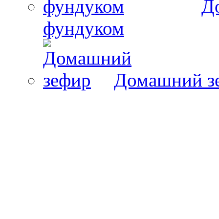
Д
фундуком
Домашний з