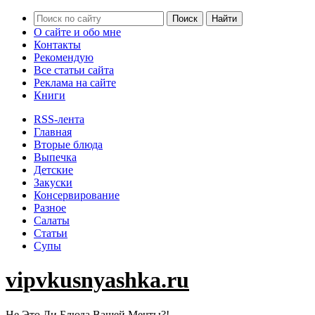
О сайте и обо мне
Контакты
Рекомендую
Все статьи сайта
Реклама на сайте
Книги
RSS-лента
Главная
Вторые блюда
Выпечка
Детские
Закуски
Консервирование
Разное
Салаты
Статьи
Супы
vipvkusnyashka.ru
Не Это Ли Блюда Вашей Мечты?!