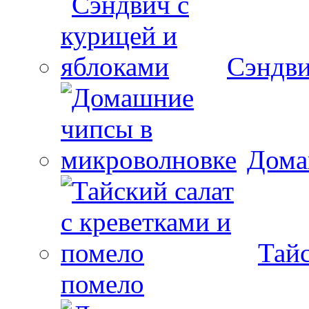
Сэндви
Дома
Тайс
помело