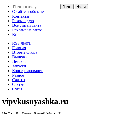
О сайте и обо мне
Контакты
Рекомендую
Все статьи сайта
Реклама на сайте
Книги
RSS-лента
Главная
Вторые блюда
Выпечка
Детские
Закуски
Консервирование
Разное
Салаты
Статьи
Супы
vipvkusnyashka.ru
Не Это Ли Блюда Вашей Мечты?!