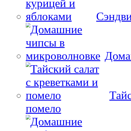
Сэндви
Дома
Тайс
помело