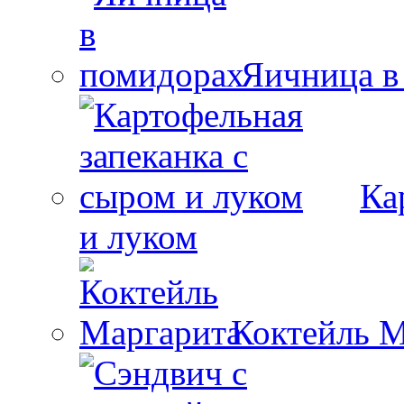
Яичница в
Ка
и луком
Коктейль М