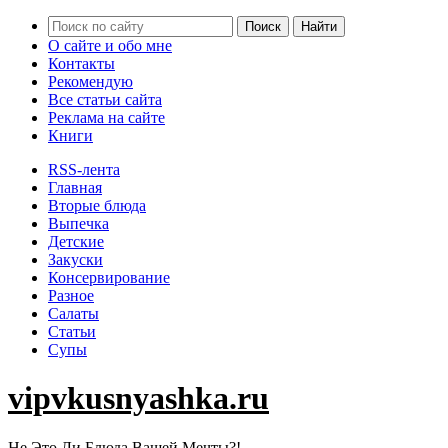
О сайте и обо мне
Контакты
Рекомендую
Все статьи сайта
Реклама на сайте
Книги
RSS-лента
Главная
Вторые блюда
Выпечка
Детские
Закуски
Консервирование
Разное
Салаты
Статьи
Супы
vipvkusnyashka.ru
Не Это Ли Блюда Вашей Мечты?!