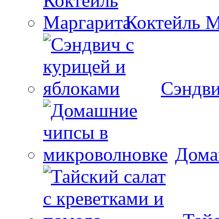
Коктейль М
Сэндви
Дома