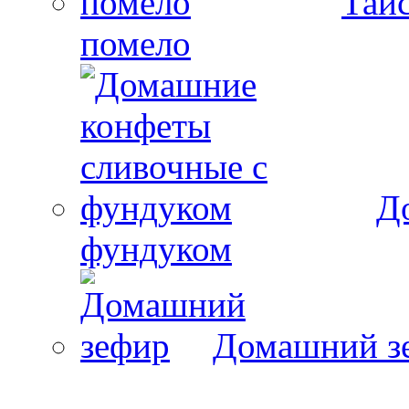
Тайс
помело
Д
фундуком
Домашний з