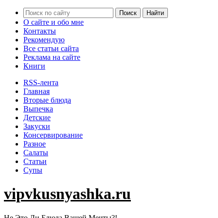
О сайте и обо мне
Контакты
Рекомендую
Все статьи сайта
Реклама на сайте
Книги
RSS-лента
Главная
Вторые блюда
Выпечка
Детские
Закуски
Консервирование
Разное
Салаты
Статьи
Супы
vipvkusnyashka.ru
Не Это Ли Блюда Вашей Мечты?!