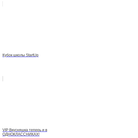
Кубок школы StartUp
VIP Вкусняшка теперь и в
ОДНОКЛАССНИКАХ!