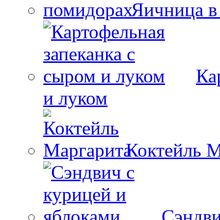
Яичница в
Ка
и луком
Коктейль М
Сэндви