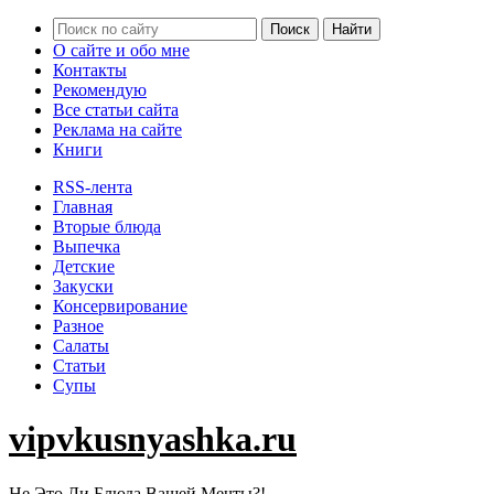
О сайте и обо мне
Контакты
Рекомендую
Все статьи сайта
Реклама на сайте
Книги
RSS-лента
Главная
Вторые блюда
Выпечка
Детские
Закуски
Консервирование
Разное
Салаты
Статьи
Супы
vipvkusnyashka.ru
Не Это Ли Блюда Вашей Мечты?!