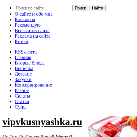
О сайте и обо мне
Контакты
Рекомендую
Все статьи сайта
Реклама на сайте
Книги
RSS-лента
Главная
Вторые блюда
Выпечка
Детские
Закуски
Консервирование
Разное
Салаты
Статьи
Супы
vipvkusnyashka.ru
Не Это Ли Блюда Вашей Мечты?!