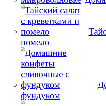
Тайс
помело
Д
фундуком