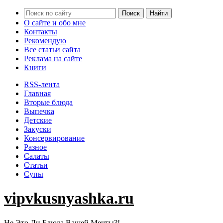
О сайте и обо мне
Контакты
Рекомендую
Все статьи сайта
Реклама на сайте
Книги
RSS-лента
Главная
Вторые блюда
Выпечка
Детские
Закуски
Консервирование
Разное
Салаты
Статьи
Супы
vipvkusnyashka.ru
Не Это Ли Блюда Вашей Мечты?!