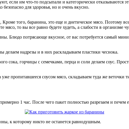
, если им что-то подсыпали и категорически отказываются это 
 безопасно для здоровья, но и очень вкусно.
роме того, баранина, это еще и диетическое мясо. Поэтому все, 
 мясо, то вы все равно будете худеть, а слабости в организме чу
ны. Блюдо потрясающе вкусное, от вас потребуется самый миним
ы делаем надрезы и в них раскладываем пластики чеснока.
вого сока, горчицы с семечками, перца и соли делаем соус. Про
а уже пропитавшееся соусом мясо, складываем туда же веточки т
примерно 1 час. После чего пакет полностью разрезаем и печем е
ины, к которому никто не останется равнодушным.