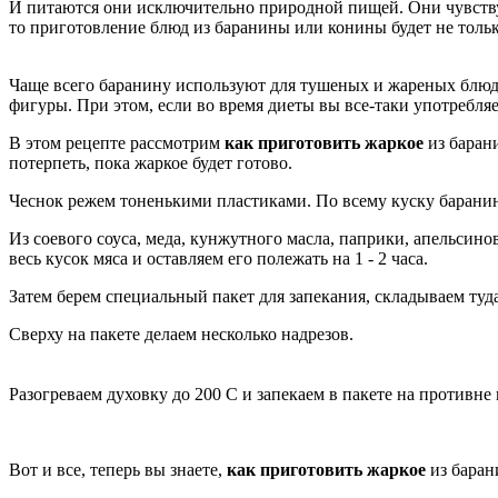
И питаются они исключительно природной пищей. Они чувствуют
то приготовление блюд из баранины или конины будет не только
Чаще всего баранину используют для тушеных и жареных блюд. К
фигуры. При этом, если во время диеты вы все-таки употребляете
В этом рецепте рассмотрим
как приготовить жаркое
из барани
потерпеть, пока жаркое будет готово.
Чеснок режем тоненькими пластиками. По всему куску баранин
Из соевого соуса, меда, кунжутного масла, паприки, апельсино
весь кусок мяса и оставляем его полежать на 1 - 2 часа.
Затем берем специальный пакет для запекания, складываем туд
Сверху на пакете делаем несколько надрезов.
Разогреваем духовку до 200 С и запекаем в пакете на противне 
Вот и все, теперь вы знаете,
как приготовить жаркое
из баран