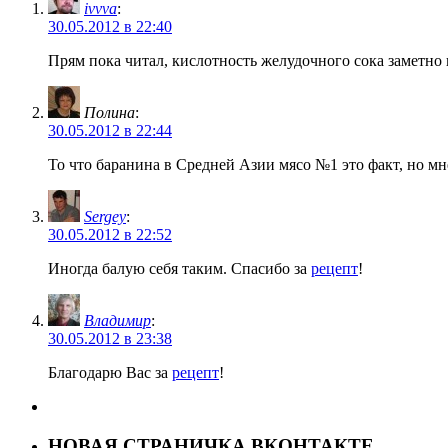
ivvva
:
30.05.2012 в 22:40
Прям пока читал, кислотность желудочного сока заметно
Полина
:
30.05.2012 в 22:44
То что баранина в Средней Азии мясо №1 это факт, но мне
Sergey
:
30.05.2012 в 22:52
Иногда балую себя таким. Спасибо за
рецепт
!
Владимир
:
30.05.2012 в 23:38
Благодарю Вас за
рецепт
!
НОВАЯ СТРАНИЧКА ВКОНТАКТЕ