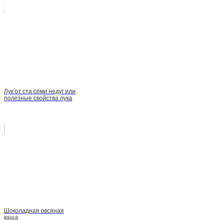
Лук от ста семи недуг или
полезные свойства лука
Шоколадная овсяная
каша