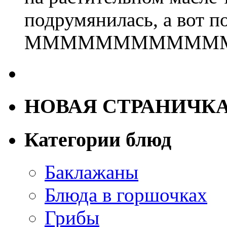
подрумянилась, а вот п
МММММММММММ
НОВАЯ СТРАНИЧК
Категории блюд
Баклажаны
Блюда в горшочках
Грибы