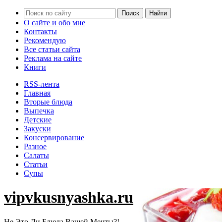
О сайте и обо мне
Контакты
Рекомендую
Все статьи сайта
Реклама на сайте
Книги
RSS-лента
Главная
Вторые блюда
Выпечка
Детские
Закуски
Консервирование
Разное
Салаты
Статьи
Супы
vipvkusnyashka.ru
Не Это Ли Блюда Вашей Мечты?!