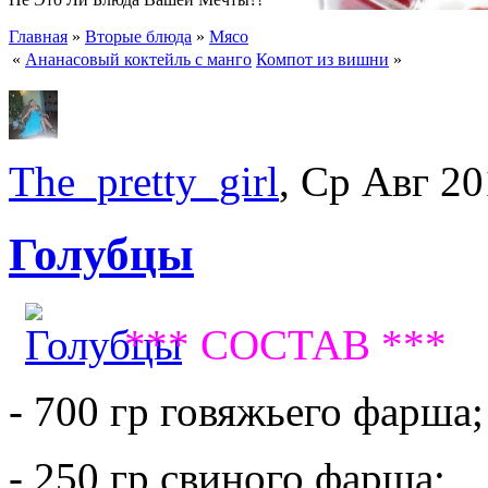
Главная
»
Вторые блюда
»
Мясо
«
Ананасовый коктейль с манго
Компот из вишни
»
The_pretty_girl
, Ср Авг 20
Голубцы
*** СОСТАВ ***
- 700 гр говяжьего фарша;
- 250 гр свиного фарша;